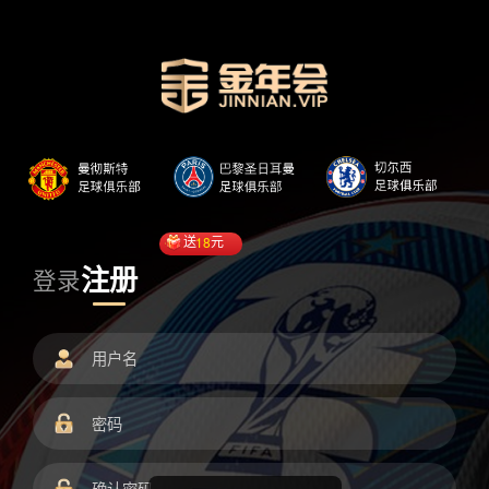
送
18
元
注册
登录