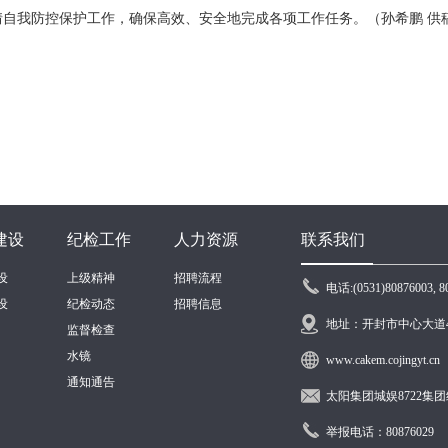
自我防控保护工作，确保高效、安全地完成各项工作任务。（孙希鹏 供
建设
纪检工作
人力资源
联系我们
设
上级精神
招聘流程
电话:(0531)80876003, 8
设
纪检动态
招聘信息
地址：开封市中心大道4
监督检查
水镜
www.cakem.cojingyt.cn
通知通告
太阳集团城娱8722集团纪委监
举报电话：80876029