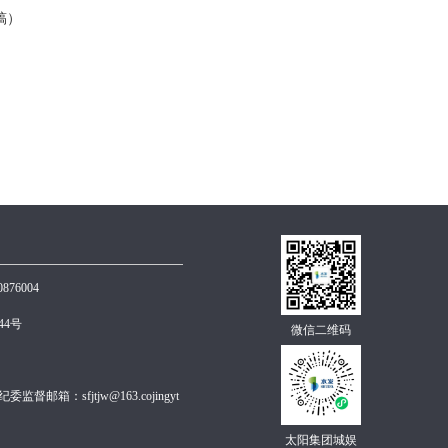
稿）
0876004
4号
微信二维码
督邮箱：sfjtjw@163.cojingyt
太阳集团城娱