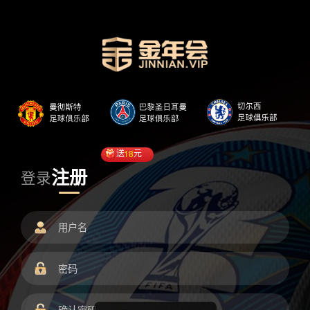
送
18
元
注册
登录