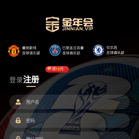
送
18
元
注册
登录