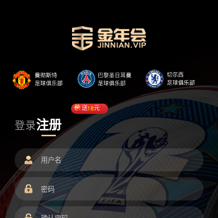
送
18
元
注册
登录