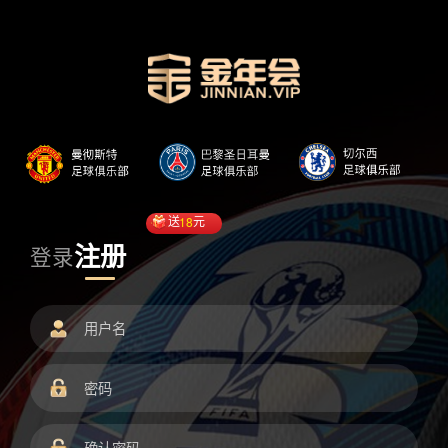
送
18
元
注册
登录