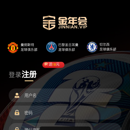
送
18
元
注册
登录