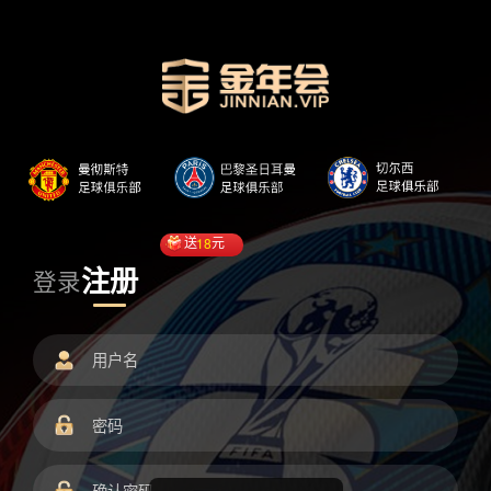
送
18
元
注册
登录