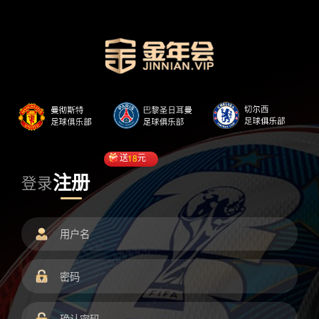
送
18
元
注册
登录