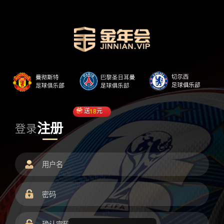
送
18
元
注册
登录