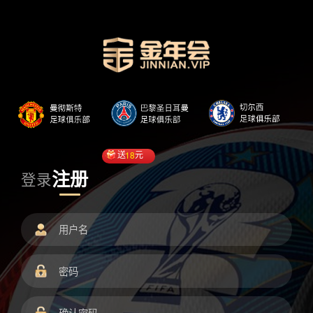
送
18
元
注册
登录