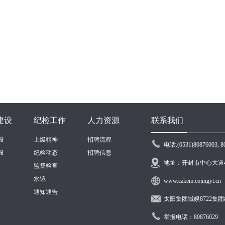
建设
纪检工作
人力资源
联系我们
设
上级精神
招聘流程
电话:(0531)80876003, 8
设
纪检动态
招聘信息
地址：开封市中心大道4
监督检查
水镜
www.cakem.cojingyt.cn
通知通告
太阳集团城娱8722集团纪委监
举报电话：80876029