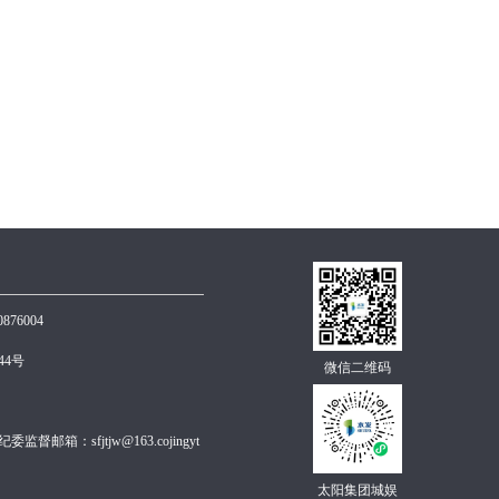
0876004
4号
微信二维码
督邮箱：sfjtjw@163.cojingyt
太阳集团城娱